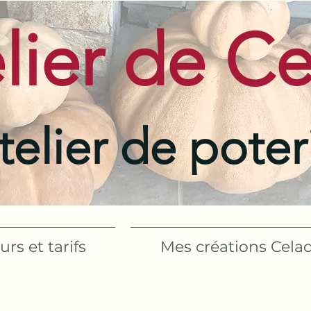
elier de C
telier de poter
urs et tarifs
Mes créations Cela