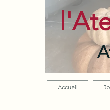
l'At
A
Accueil
Jo