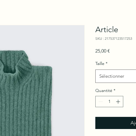
Article
SKU : 217537123517253
Prix
25,00 €
Taille
*
Sélectionner
Quantité
*
Aj