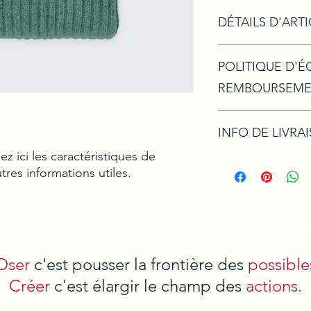
DÉTAILS D'ART
Détails d'article. Sais
POLITIQUE D'
l'article : taille, mati
emplacement est idéa
REMBOURSEM
cet article à vos client
Politique d'échange
INFO DE LIVRA
vos visiteurs des con
remboursement des ar
ez ici les caractéristiques de 
site. Énoncez clairem
Condition de livraiso
autres informations utiles.
une relation de confi
détails sur vos modes
permettre ainsi d'ach
vos prix. Fournissez d
sécurité.
modes de livraison af
leur confiance.
Oser
c'est pousser la frontière des
possible
Créer
c'est élargir le champ des
actions.