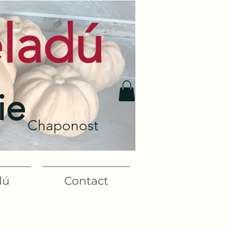
eladú
ie
Chaponost
dú
Contact